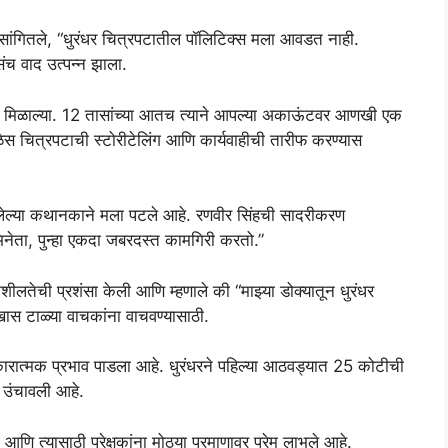
ये सांगितले, “धुरंधर चित्रपटातील पॉलिटिक्स मला आवडत नाही.
संच वाद उत्पन्न झाला.
या मिळाल्या. 12 तासांच्या आतच त्याने आपल्या अकाऊंटवर आणखी एक
ेळेस चित्रपटाची स्टोरीटेलिंग आणि कार्यवाहीची तारीफ करण्यास
ाखवलेल्या कथानकाने मला पटले आहे. रणवीर सिंहची सादरीकरण
िनेता, पुन्हा एकदा जबरदस्त कामगिरी करतो.”
्जनशीलतेची प्रशंसा केली आणि म्हणाले की “माझ्या डोक्यातून धुरंधर
ास टाळ्या वाचकांना वाचवण्यासाठी.
सकारात्मक प्रभाव पाडला आहे. धुरंधरने पहिल्या आठवड्यात 25 कोटीची
 उंचावली आहे.
ो आणि त्यासाठी प्रेक्षकांना मोठ्या प्रमाणावर प्रेम लाभले आहे.