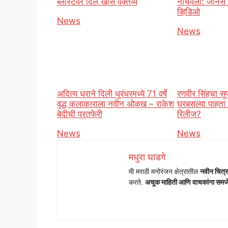
ब्लास्टवर दिले खास वक्तव्य
नाचवला: जोनस ब
व्हिडिओ
In relation to
News
In relation t
News
अदित्य धराने दिली धुरंधरमध्ये 71 वर्षे
रणवीर सिंहचा सुप
वृद्ध कलाकाराला नवीन ओळख – राकेश
घरबसल्या पाहता 
बेदीची परतफेरी
रिलीज?
In relation to
News
In relation t
News
मधुरा घाडगे
मी मराठी मनोरंजन क्षेत्रातील
नवीन चित्र
करते.
अचूक माहिती आणि वाचकांना समजेल