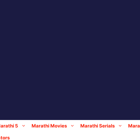
arathi 5
Marathi Movies
Marathi Serials
Marat
tors