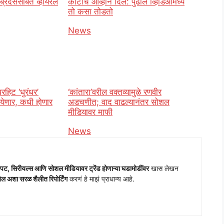
्रदर्ससोबत व्हायरल
कोटींचे आव्हान दिले: पुढील व्हिडिओमध्ये
तो कसा तोडतो
o
In relation to
News
रहिट ‘धुरंधर’
‘कांतारा’वरील वक्तव्यामुळे रणवीर
येणार, कधी होणार
अडचणीत; वाद वाढल्यानंतर सोशल
मीडियावर माफी
o
In relation to
News
पट, सिरीयल्स आणि सोशल मीडियावर ट्रेंड होणाऱ्या घडामोडींवर
खास लेखन
 अशा सरळ शैलीत रिपोर्टिंग
करणं हे माझं प्राधान्य आहे.