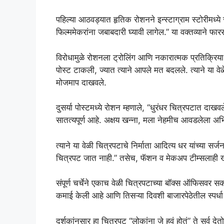
पहिल्या आठवड्यात हृतिक रोशनने इन्स्टाग्राम स्टोरीमध्
फिल्ममेकरांना जबाबदारी घ्यावी लागेल.” या वक्तव्याने फार
विरोधामुळे रोशनला ट्रोलिंग आणि नकारात्मक प्रतिक्रि
पोस्ट टाकली, ज्यात त्याने आपले मत बदलले. त्याने या व
मोजमाप दाखवले.
दुसर्या पोस्टमध्ये रोशन म्हणाले, “धुरंधर चित्रपटात द
सातत्यपूर्ण आहे. अक्षय खन्ना, मला नेहमीच आवडलेला अभ
त्याने या वेळी चित्रपटाचे निर्माता आदित्य धर यांच्या सर
चित्रपट जात नाही.” तसेच, फॅशन व मेकअप टीम्सलाही ख
संपूर्ण चर्चेने एकाच वेळी चित्रपटाच्या बॉक्स ऑफिसवर 
कमाई केली आहे आणि तिसऱ्या दिवशी बाजारपेठेतील स्पर्धा
दर्शकांनुसार हा चित्रपट “लोकांना जे हवं होतं” ते सर्व देत