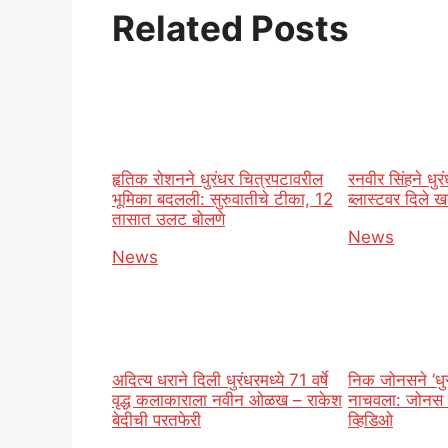
Related Posts
हृतिक रोशनने धुरंधर चित्रपटावरील
रनवीर सिंहने धु
भूमिका बदलली: सुरुवातीचे टीका, 12
ब्लास्टवर दिले ख
तासात उलट बोलणे
In relation t
News
In relation to
News
अदित्य धराने दिली धुरंधरमध्ये 71 वर्षे
निक जोनसने ‘धुर
वृद्ध कलाकाराला नवीन ओळख – राकेश
नाचवला: जोनस ब
बेदीची परतफेरी
व्हिडिओ