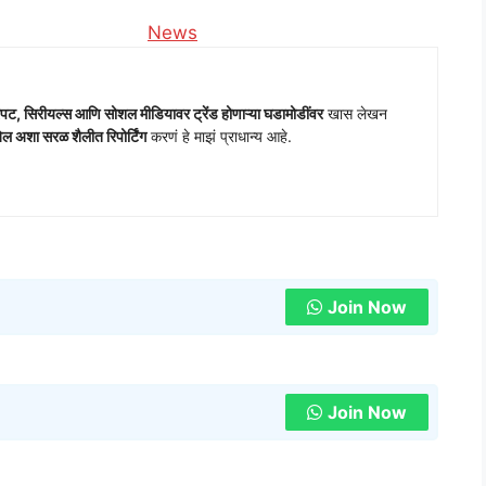
o
In relation to
News
पट, सिरीयल्स आणि सोशल मीडियावर ट्रेंड होणाऱ्या घडामोडींवर
खास लेखन
 अशा सरळ शैलीत रिपोर्टिंग
करणं हे माझं प्राधान्य आहे.
Join Now
Join Now