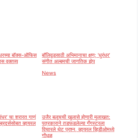
रंधरच्या बॉक्स-ऑफिस
बॉलिवूडसाठी अभिमानाचा क्षण; ‘धुरंधर’
ास वक्तव्य
संगीत अल्बमची जागतिक झेप
o
In relation to
News
ंधर’ चा शरारत गाणं
उजैर बलूचची खुलासे होणारी मुलाखत:
्रदर्ससोबत व्हायरल
पत्रकाराने तडफडलेल्या गँगस्टरला
विचारले थेट प्रश्न, व्हायरल व्हिडीओमध्ये
गोंधळ