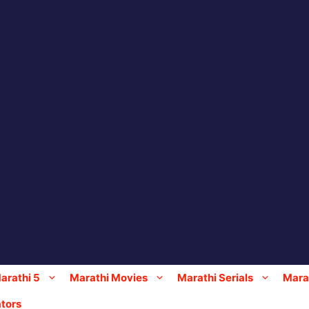
arathi 5
Marathi Movies
Marathi Serials
Marat
tors