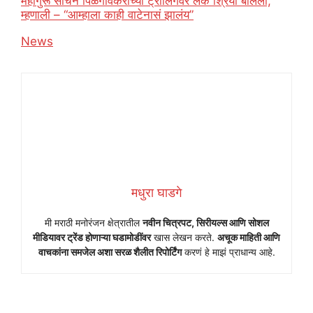
महागुरू सचिन पिळगांवकरांच्या ट्रोलिंगवर लेक श्रिया बोलली,
म्हणाली – “आम्हाला काही वाटेनासं झालंय”
In relation to
News
मधुरा घाडगे
मी मराठी मनोरंजन क्षेत्रातील
नवीन चित्रपट, सिरीयल्स आणि सोशल
मीडियावर ट्रेंड होणाऱ्या घडामोडींवर
खास लेखन करते.
अचूक माहिती आणि
वाचकांना समजेल अशा सरळ शैलीत रिपोर्टिंग
करणं हे माझं प्राधान्य आहे.