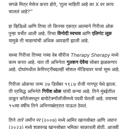
सगळे मित्र मेसेज करत होते, ‘तुला माहिती आहे का X वर काय
चाललं आहे?’”
हा व्हिडिओ आणि तिचा तो किस्सा एकत्र आल्याने गिरीजा ओक
पुन्हा चर्चेत आली आहे. तिचा
विनोदी स्वभाव
आणि
एलिगंट लूक
यामुळे ती चाहत्यांची अधिक आवडती झाली आहे.
सध्या गिरीजा तिच्या नव्या वेब सीरीज
Therapy Sherapy
मध्ये
काम करत आहे. यात ती अभिनेता
गुलशन देवैया
सोबत झळकणार
आहे. दोघांमधील केमिस्ट्रीबद्दलही सोशल मीडियावर चर्चा सुरू आहे.
गिरीजा ओकचा जन्म २७ डिसेंबर १९८७ रोजी नागपूर येथे झाला.
ती प्रसिद्ध अभिनेते
गिरीश ओक
यांची कन्या आहे. तिने मुंबईतील
ठाकूर कॉलेजमधून बायोटेक्नॉलॉजीमध्ये पदवी घेतली आहे. वयाच्या
१५व्या वर्षीच तिने अभिनयक्षेत्रात पाऊल ठेवलं.
तिने
तारे जमीन पर
(२००७) मध्ये आमिर खानसोबत आणि
जवान
(२०२३) मध्ये शाहरुख खानसोबत भूमिका साकारली होती. आजही