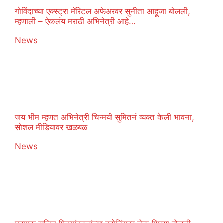
गोविंदाच्या एक्स्ट्रा मॅरिटल अफेअरवर सुनीता आहूजा बोलली,
म्हणाली – ऐकलंय मराठी अभिनेत्री आहे…
In relation to
News
जय भीम म्हणत अभिनेत्री चिन्मयी सुमितनं व्यक्त केली भावना,
सोशल मीडियावर खळबळ
In relation to
News