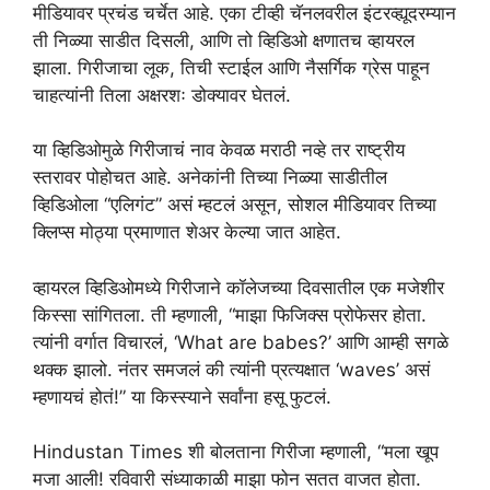
मीडियावर प्रचंड चर्चेत आहे. एका टीव्ही चॅनलवरील इंटरव्ह्यूदरम्यान
ती निळ्या साडीत दिसली, आणि तो व्हिडिओ क्षणातच व्हायरल
झाला. गिरीजाचा लूक, तिची स्टाईल आणि नैसर्गिक ग्रेस पाहून
चाहत्यांनी तिला अक्षरशः डोक्यावर घेतलं.
या व्हिडिओमुळे गिरीजाचं नाव केवळ मराठी नव्हे तर राष्ट्रीय
स्तरावर पोहोचत आहे. अनेकांनी तिच्या निळ्या साडीतील
व्हिडिओला “एलिगंट” असं म्हटलं असून, सोशल मीडियावर तिच्या
क्लिप्स मोठ्या प्रमाणात शेअर केल्या जात आहेत.
व्हायरल व्हिडिओमध्ये गिरीजाने कॉलेजच्या दिवसातील एक मजेशीर
किस्सा सांगितला. ती म्हणाली, “माझा फिजिक्स प्रोफेसर होता.
त्यांनी वर्गात विचारलं, ‘What are babes?’ आणि आम्ही सगळे
थक्क झालो. नंतर समजलं की त्यांनी प्रत्यक्षात ‘waves’ असं
म्हणायचं होतं!” या किस्स्याने सर्वांना हसू फुटलं.
Hindustan Times शी बोलताना गिरीजा म्हणाली, “मला खूप
मजा आली! रविवारी संध्याकाळी माझा फोन सतत वाजत होता.