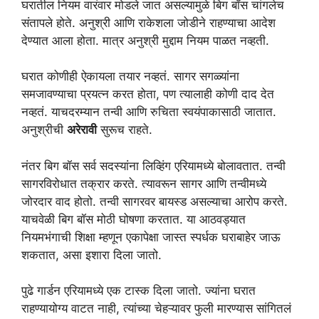
घरातील नियम वारंवार मोडले जात असल्यामुळे बिग बॉस चांगलेच
संतापले होते. अनुश्री आणि राकेशला जोडीने राहण्याचा आदेश
देण्यात आला होता. मात्र अनुश्री मुद्दाम नियम पाळत नव्हती.
घरात कोणीही ऐकायला तयार नव्हतं. सागर सगळ्यांना
समजावण्याचा प्रयत्न करत होता, पण त्यालाही कोणी दाद देत
नव्हतं. याचदरम्यान तन्वी आणि रुचिता स्वयंपाकासाठी जातात.
अनुश्रीची
अरेरावी
सुरूच राहते.
नंतर बिग बॉस सर्व सदस्यांना लिव्हिंग एरियामध्ये बोलावतात. तन्वी
सागरविरोधात तक्रार करते. त्यावरून सागर आणि तन्वीमध्ये
जोरदार वाद होतो. तन्वी सागरवर बायस्ड असल्याचा आरोप करते.
याचवेळी बिग बॉस मोठी घोषणा करतात. या आठवड्यात
नियमभंगाची शिक्षा म्हणून एकापेक्षा जास्त स्पर्धक घराबाहेर जाऊ
शकतात, असा इशारा दिला जातो.
पुढे गार्डन एरियामध्ये एक टास्क दिला जातो. ज्यांना घरात
राहण्यायोग्य वाटत नाही, त्यांच्या चेहऱ्यावर फुली मारण्यास सांगितलं