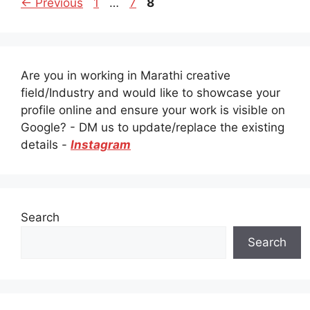
Page
Page
Page
←
Previous
1
…
7
8
Are you in working in Marathi creative
field/Industry and would like to showcase your
profile online and ensure your work is visible on
Google? - DM us to update/replace the existing
details -
Instagram
Search
Search