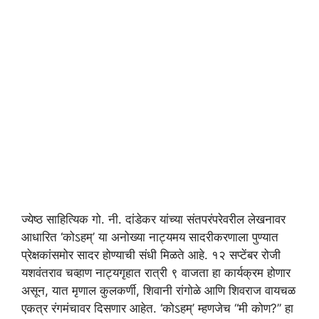
ज्येष्ठ साहित्यिक गो. नी. दांडेकर यांच्या संतपरंपरेवरील लेखनावर
आधारित ‘कोऽहम्’ या अनोख्या नाट्यमय सादरीकरणाला पुण्यात
प्रेक्षकांसमोर सादर होण्याची संधी मिळते आहे. १२ सप्टेंबर रोजी
यशवंतराव चव्हाण नाट्यगृहात रात्री ९ वाजता हा कार्यक्रम होणार
असून, यात मृणाल कुलकर्णी, शिवानी रांगोळे आणि शिवराज वायचळ
एकत्र रंगमंचावर दिसणार आहेत. ‘कोऽहम्’ म्हणजेच “मी कोण?” हा