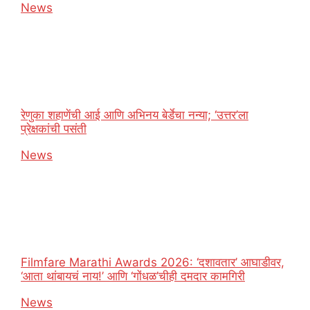
In relation to
News
रेणुका शहाणेंची आई आणि अभिनय बेर्डेचा नन्या; ‘उत्तर’ला
प्रेक्षकांची पसंती
In relation to
News
Filmfare Marathi Awards 2026: ‘दशावतार’ आघाडीवर,
‘आता थांबायचं नाय!’ आणि ‘गोंधळ’चीही दमदार कामगिरी
In relation to
News