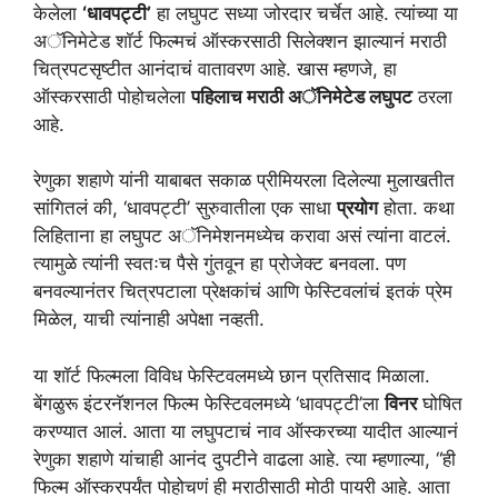
केलेला
‘धावपट्टी’
हा लघुपट सध्या जोरदार चर्चेत आहे. त्यांच्या या
अॅनिमेटेड शॉर्ट फिल्मचं ऑस्करसाठी सिलेक्शन झाल्यानं मराठी
चित्रपटसृष्टीत आनंदाचं वातावरण आहे. खास म्हणजे, हा
ऑस्करसाठी पोहोचलेला
पहिलाच मराठी अॅनिमेटेड लघुपट
ठरला
आहे.
रेणुका शहाणे यांनी याबाबत सकाळ प्रीमियरला दिलेल्या मुलाखतीत
सांगितलं की, ‘धावपट्टी’ सुरुवातीला एक साधा
प्रयोग
होता. कथा
लिहिताना हा लघुपट अॅनिमेशनमध्येच करावा असं त्यांना वाटलं.
त्यामुळे त्यांनी स्वतःच पैसे गुंतवून हा प्रोजेक्ट बनवला. पण
बनवल्यानंतर चित्रपटाला प्रेक्षकांचं आणि फेस्टिवलांचं इतकं प्रेम
मिळेल, याची त्यांनाही अपेक्षा नव्हती.
या शॉर्ट फिल्मला विविध फेस्टिवलमध्ये छान प्रतिसाद मिळाला.
बेंगळुरू इंटरनॅशनल फिल्म फेस्टिवलमध्ये ‘धावपट्टी’ला
विनर
घोषित
करण्यात आलं. आता या लघुपटाचं नाव ऑस्करच्या यादीत आल्यानं
रेणुका शहाणे यांचाही आनंद दुपटीने वाढला आहे. त्या म्हणाल्या, “ही
फिल्म ऑस्करपर्यंत पोहोचणं ही मराठीसाठी मोठी पायरी आहे. आता