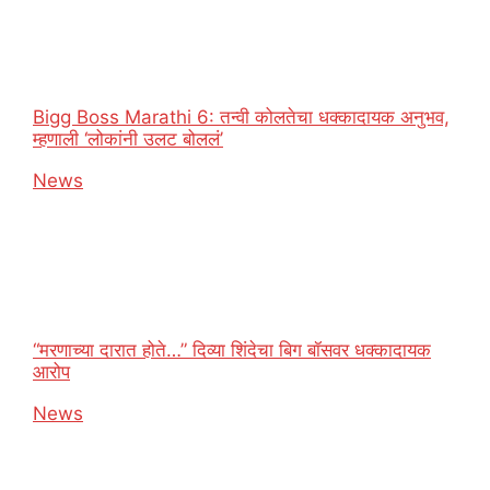
Bigg Boss Marathi 6: तन्वी कोलतेचा धक्कादायक अनुभव,
म्हणाली ‘लोकांनी उलट बोललं’
In relation to
News
“मरणाच्या दारात होते…” दिव्या शिंदेचा बिग बॉसवर धक्कादायक
आरोप
In relation to
News