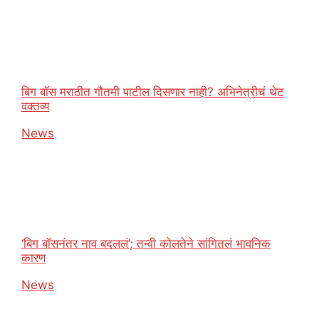
बिग बॉस मराठीत गौतमी पाटील दिसणार नाही? अभिनेत्रीचं थेट
वक्तव्य
In relation to
News
‘बिग बॉसनंतर नाव बदललं’; तन्वी कोलतेने सांगितलं भावनिक
कारण
In relation to
News