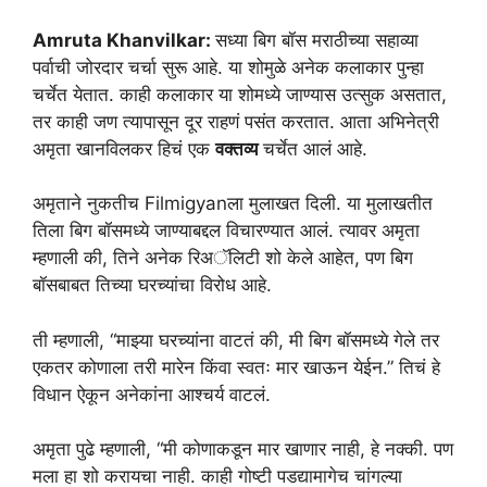
Amruta Khanvilkar:
सध्या बिग बॉस मराठीच्या सहाव्या
पर्वाची जोरदार चर्चा सुरू आहे. या शोमुळे अनेक कलाकार पुन्हा
चर्चेत येतात. काही कलाकार या शोमध्ये जाण्यास उत्सुक असतात,
तर काही जण त्यापासून दूर राहणं पसंत करतात. आता अभिनेत्री
अमृता खानविलकर हिचं एक
वक्तव्य
चर्चेत आलं आहे.
अमृताने नुकतीच Filmigyanला मुलाखत दिली. या मुलाखतीत
तिला बिग बॉसमध्ये जाण्याबद्दल विचारण्यात आलं. त्यावर अमृता
म्हणाली की, तिने अनेक रिअॅलिटी शो केले आहेत, पण बिग
बॉसबाबत तिच्या घरच्यांचा विरोध आहे.
ती म्हणाली, “माझ्या घरच्यांना वाटतं की, मी बिग बॉसमध्ये गेले तर
एकतर कोणाला तरी मारेन किंवा स्वतः मार खाऊन येईन.” तिचं हे
विधान ऐकून अनेकांना आश्चर्य वाटलं.
अमृता पुढे म्हणाली, “मी कोणाकडून मार खाणार नाही, हे नक्की. पण
मला हा शो करायचा नाही. काही गोष्टी पडद्यामागेच चांगल्या