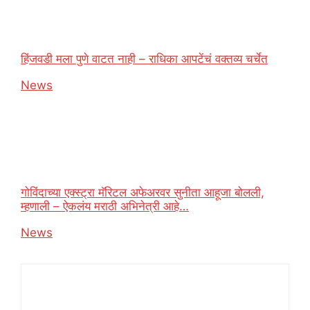
हिंजवडी मला पुणे वाटत नाही – राधिका आपटेंचं वक्तव्य चर्चेत
In relation to
News
गोविंदाच्या एक्स्ट्रा मॅरिटल अफेअरवर सुनीता आहूजा बोलली,
म्हणाली – ऐकलंय मराठी अभिनेत्री आहे…
In relation to
News