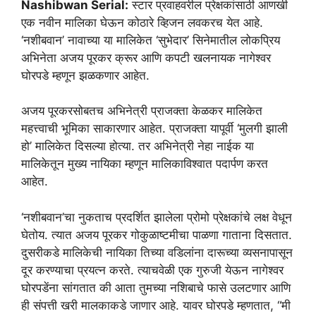
Nashibwan Serial:
स्टार प्रवाहवरील प्रेक्षकांसाठी आणखी
एक नवीन मालिका घेऊन कोठारे व्हिजन लवकरच येत आहे.
‘नशीबवान’ नावाच्या या मालिकेत ‘सुभेदार’ सिनेमातील लोकप्रिय
अभिनेता अजय पूरकर क्रूर आणि कपटी खलनायक नागेश्वर
घोरपडे म्हणून झळकणार आहेत.
अजय पूरकरसोबतच अभिनेत्री प्राजक्ता केळकर मालिकेत
महत्त्वाची भूमिका साकारणार आहेत. प्राजक्ता यापूर्वी ‘मुलगी झाली
हो’ मालिकेत दिसल्या होत्या. तर अभिनेत्री नेहा नाईक या
मालिकेतून मुख्य नायिका म्हणून मालिकाविश्वात पदार्पण करत
आहेत.
‘नशीबवान’चा नुकताच प्रदर्शित झालेला प्रोमो प्रेक्षकांचे लक्ष वेधून
घेतोय. त्यात अजय पूरकर गोकुळाष्टमीचा पाळणा गाताना दिसतात.
दुसरीकडे मालिकेची नायिका तिच्या वडिलांना दारूच्या व्यसनापासून
दूर करण्याचा प्रयत्न करते. त्याचवेळी एक गुरुजी येऊन नागेश्वर
घोरपडेंना सांगतात की आता तुमच्या नशिबाचे फासे उलटणार आणि
ही संपत्ती खरी मालकाकडे जाणार आहे. यावर घोरपडे म्हणतात, “मी