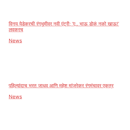
विनय येडेकरची रंगभूमीवर नवी एंट्री; ‘ए.. भाऊ डोकं नको खाऊ!’
लवकरच
In relation to
News
पहिल्यांदाच भरत जाधव आणि महेश मांजरेकर रंगमंचावर एकत्र
In relation to
News