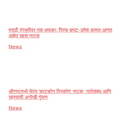
मराठी रंगभूमीवर नवा धमाका; प्रिया बापट-उमेश कामत आणत
आहेत खास नाटक
In relation to
News
ऑगस्टमध्ये येतंय ‘काटकोन त्रिकोण’ नाटक; नातेसंबंध आणि
रहस्याची अनोखी गुंफण
In relation to
News