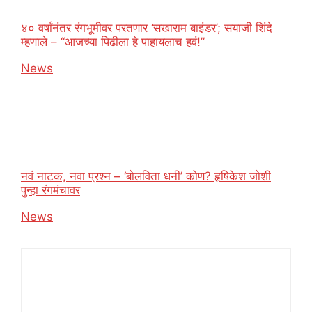
४० वर्षांनंतर रंगभूमीवर परतणार ‘सखाराम बाइंडर’; सयाजी शिंदे
म्हणाले – “आजच्या पिढीला हे पाहायलाच हवं!”
In relation to
News
नवं नाटक, नवा प्रश्न – ‘बोलविता धनी’ कोण? हृषिकेश जोशी
पुन्हा रंगमंचावर
In relation to
News