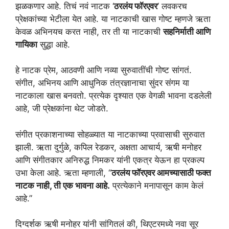
झळकणार आहे. तिचं नवं नाटक ‘
ठरलंय फॉरएवर
’ लवकरच
प्रेक्षकांच्या भेटीला येत आहे. या नाटकाची खास गोष्ट म्हणजे ऋता
केवळ अभिनयच करत नाही, तर ती या नाटकाची
सहनिर्माती आणि
गायिका
सुद्धा आहे.
हे नाटक प्रेम, आठवणी आणि नव्या सुरुवातींची गोष्ट सांगतं.
संगीत, अभिनय आणि आधुनिक तंत्रज्ञानाचा सुंदर संगम या
नाटकाला खास बनवतो. प्रत्येक दृश्यात एक वेगळी भावना दडलेली
आहे, जी प्रेक्षकांना थेट जोडते.
संगीत प्रकाशनाच्या सोहळ्यात या नाटकाच्या प्रवासाची सुरुवात
झाली. ऋता दुर्गुळे, कपिल रेडकर, अक्षता आचार्य, ऋषी मनोहर
आणि संगीतकार अनिरुद्ध निमकर यांनी एकत्र येऊन हा प्रकल्प
उभा केला आहे. ऋता म्हणाली, “
ठरलंय फॉरएवर आमच्यासाठी फक्त
नाटक नाही, ती एक भावना आहे.
प्रत्येकाने मनापासून काम केलं
आहे.”
दिग्दर्शक ऋषी मनोहर यांनी सांगितलं की, थिएटरमध्ये नवा सूर