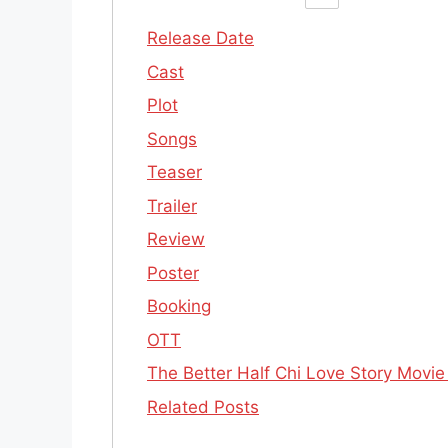
Release Date
Cast
Plot
Songs
Teaser
Trailer
Review
Poster
Booking
OTT
The Better Half Chi Love Story Movie – 
Related Posts