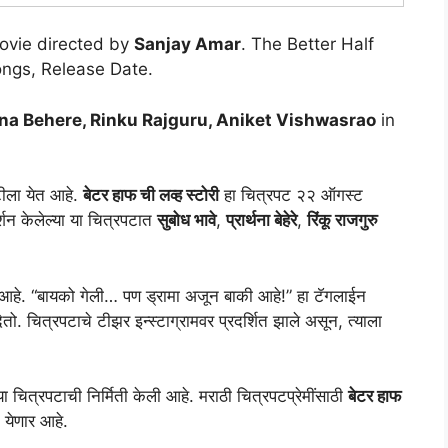
Movie directed by
Sanjay Amar
. The Better Half
Songs, Release Date.
na Behere, Rinku Rajguru, Aniket Vishwasrao
in
ेटीला येत आहे.
बेटर हाफ ची लव्ह स्टोरी
हा चित्रपट २२ ऑगस्ट
्शन केलेल्या या चित्रपटात
सुबोध भावे
,
प्रार्थना बेहेरे
,
रिंकू राजगुरु
 आहे. “बायको गेली… पण ड्रामा अजून बाकी आहे!” हा टॅगलाईन
देतो. चित्रपटाचे टीझर इन्स्टाग्रामवर प्रदर्शित झाले असून, त्याला
या चित्रपटाची निर्मिती केली आहे. मराठी चित्रपटप्रेमींसाठी
बेटर हाफ
ेणार आहे.