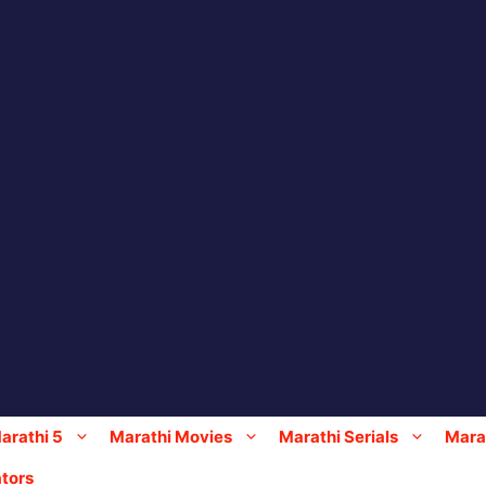
arathi 5
Marathi Movies
Marathi Serials
Marat
tors