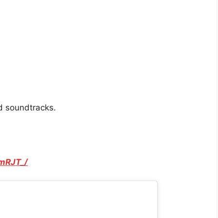
d soundtracks.
mRJT_/