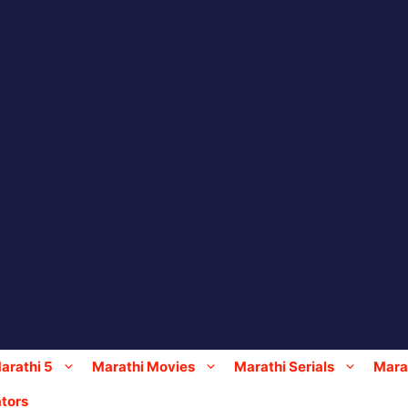
arathi 5
Marathi Movies
Marathi Serials
Marat
tors