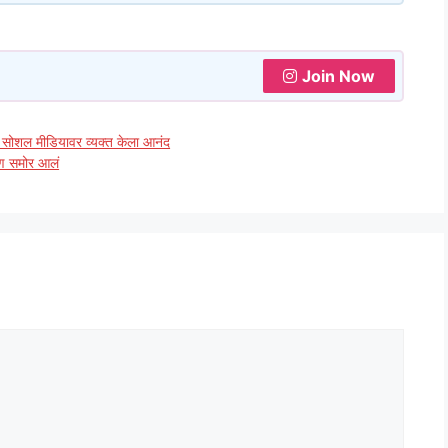
Join Now
ी, सोशल मीडियावर व्यक्त केला आनंद
रण समोर आलं