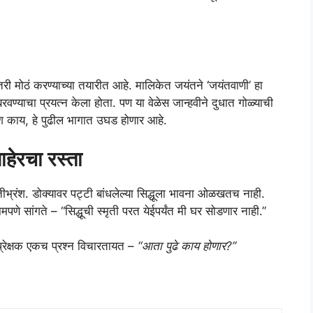
ीतरी मोठं करण्याच्या तयारीत आहे. मालिकेत जयंतने ‘जयंतवाणी’ हा
ण्याचा प्रयत्न केला होता. पण या वेळेस जान्हवीने दुधात गोळ्याची
ेश काय, हे पुढील भागात उघड होणार आहे.
ाहेरचा रस्ता
ृतीभ्रंश. डोक्यावर पट्टी बांधलेल्या सिद्धूला भावना ओळखतच नाही.
े सांगते – “सिद्धूची स्मृती परत येईपर्यंत मी घर सोडणार नाही.”
्रेक्षक एकच प्रश्न विचारतायत –
“आता पुढे काय होणार?”