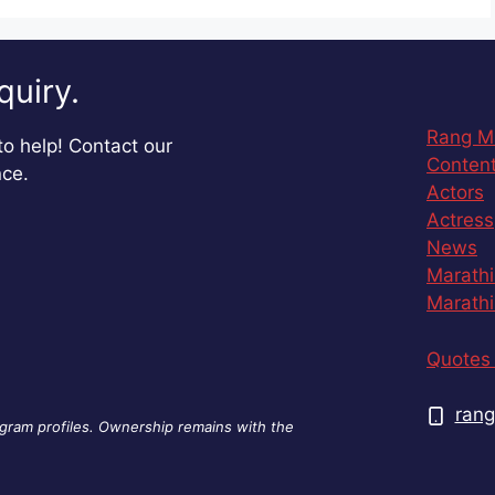
quiry.
Rang M
o help! Contact our
Content
nce.
Actors
Actress
News
Marathi
Marathi
Quotes 
rang
agram profiles. Ownership remains with the