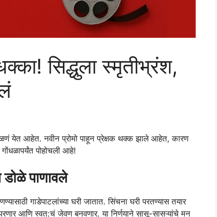
क्का! सिद्धुला स्मृतीभ्रंश,
लं
वळणं येत आहेत. नवीन प्रोमो पाहून प्रेक्षक थक्क झाले आहेत, कारण
 गोंधळापर्यंत पोहोचली आहे!
े डोळे पाणावले
णण्यासाठी गाडेपाटलांच्या घरी जातात. सिंचना घरी परतण्यास तयार
रणार आणि स्वत:चं जेवण बनवणार. या निर्णयाने सासू-सासऱ्यांचे मन